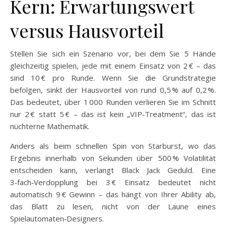
Kern: Erwartungswert
versus Hausvorteil
Stellen Sie sich ein Szenario vor, bei dem Sie 5 Hände
gleichzeitig spielen, jede mit einem Einsatz von 2 € – das
sind 10 € pro Runde. Wenn Sie die Grundstrategie
befolgen, sinkt der Hausvorteil von rund 0,5 % auf 0,2 %.
Das bedeutet, über 1 000 Runden verlieren Sie im Schnitt
nur 2 € statt 5 € – das ist kein „VIP‑Treatment“, das ist
nüchterne Mathematik.
Anders als beim schnellen Spin von Starburst, wo das
Ergebnis innerhalb von Sekunden über 500 % Volatilität
entscheiden kann, verlangt Black Jack Geduld. Eine
3‑fach‑Verdopplung bei 3 € Einsatz bedeutet nicht
automatisch 9 € Gewinn – das hängt von Ihrer Ability ab,
das Blatt zu lesen, nicht von der Laune eines
Spielautomaten‑Designers.