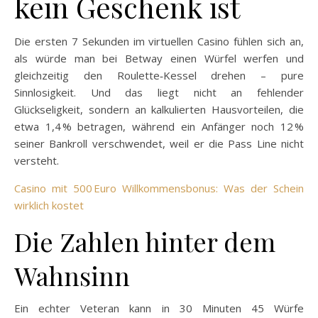
kein Geschenk ist
Die ersten 7 Sekunden im virtuellen Casino fühlen sich an,
als würde man bei Betway einen Würfel werfen und
gleichzeitig den Roulette‑Kessel drehen – pure
Sinnlosigkeit. Und das liegt nicht an fehlender
Glückseligkeit, sondern an kalkulierten Hausvorteilen, die
etwa 1,4 % betragen, während ein Anfänger noch 12 %
seiner Bankroll verschwendet, weil er die Pass Line nicht
versteht.
Casino mit 500 Euro Willkommensbonus: Was der Schein
wirklich kostet
Die Zahlen hinter dem
Wahnsinn
Ein echter Veteran kann in 30 Minuten 45 Würfe