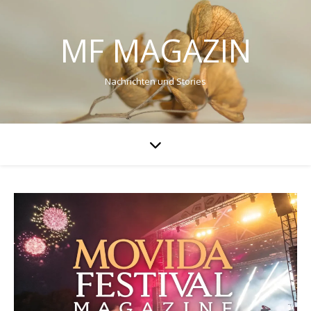
MF MAGAZIN
Nachrichten und Stories