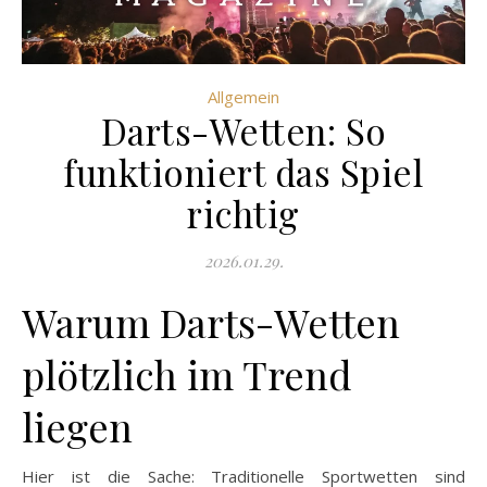
Allgemein
Darts-Wetten: So
funktioniert das Spiel
richtig
2026.01.29.
Warum Darts-Wetten
plötzlich im Trend
liegen
Hier ist die Sache: Traditionelle Sportwetten sind