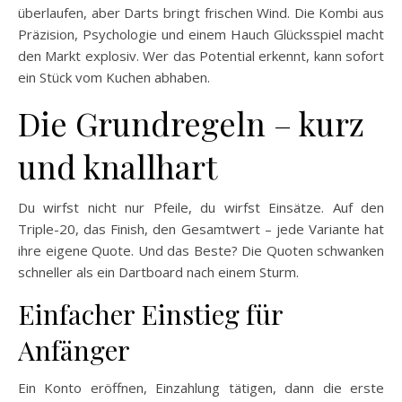
überlaufen, aber Darts bringt frischen Wind. Die Kombi aus
Präzision, Psychologie und einem Hauch Glücksspiel macht
den Markt explosiv. Wer das Potential erkennt, kann sofort
ein Stück vom Kuchen abhaben.
Die Grundregeln – kurz
und knallhart
Du wirfst nicht nur Pfeile, du wirfst Einsätze. Auf den
Triple-20, das Finish, den Gesamtwert – jede Variante hat
ihre eigene Quote. Und das Beste? Die Quoten schwanken
schneller als ein Dartboard nach einem Sturm.
Einfacher Einstieg für
Anfänger
Ein Konto eröffnen, Einzahlung tätigen, dann die erste