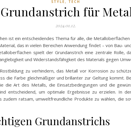
,
STYLE
TECH
 Grundanstrich für Meta
2024.01.12.
hen ist ein entscheidendes Thema für alle, die Metalloberfläche
s Material, das in vielen Bereichen Anwendung findet – von Bau- un
alloberflächen spielt der Grundanstrich eine zentrale Rolle, d
anglebigkeit und Widerstandsfähigkeit des Materials gegen Umwe
 Rostbildung zu verhindern, das Metall vor Korrosion zu schü
dass die Farbe gleichmäßiger und brillanter zur Geltung kommt. 
wie die Art des Metalls, die Einsatzbedingungen und die gewüns
sind entscheidend, um optimale Ergebnisse zu erzielen. In d
es zudem ratsam, umweltfreundliche Produkte zu wählen, die sow
chtigen Grundanstrichs