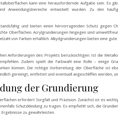
etalloberflächen kann eine herausfordernde Aufgabe sein. Es gi
en und Anwendungsbereiche entwickelt wurden. Zu den häuf
andsfähig und bieten einen hervorragenden Schutz gegen Chemi
hte Oberflächen. Acrylgrundierungen hingegen sind umweltfreundl
elzahl von Farben erhältlich. Alkydgrundierungen bieten eine gute 
chen Anforderungen des Projekts berücksichtigen. Ist die Metallo
empfehlen. Zudem spielt die Farbwahl eine Rolle – einige Gru
swirken können. Die richtige Vorbereitung der Oberfläche ist e
ündlich gereinigt, entfettet und eventuell angeschliffen werden, 
ndung der Grundierung
flächen erfordert Sorgfalt und Präzision. Zunächst ist es wichti
enfalls Schutzkleidung zu tragen. Es empfiehlt sich, die Grund
 Ergebnisse zu gewährleisten.