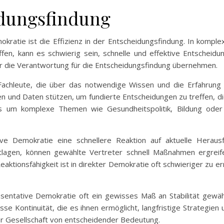
idungsfindung
okratie ist die Effizienz in der Entscheidungsfindung. In komple
fen, kann es schwierig sein, schnelle und effektive Entscheid
ter die Verantwortung für die Entscheidungsfindung übernehmen.
Fachleute, die über das notwendige Wissen und die Erfahrung
en und Daten stützen, um fundierte Entscheidungen zu treffen, d
s um komplexe Themen wie Gesundheitspolitik, Bildung ode
ive Demokratie eine schnellere Reaktion auf aktuelle Herausf
otlagen, können gewählte Vertreter schnell Maßnahmen ergrei
Reaktionsfähigkeit ist in direkter Demokratie oft schwieriger zu e
räsentative Demokratie oft ein gewisses Maß an Stabilität gewä
se Kontinuität, die es ihnen ermöglicht, langfristige Strategien u
ner Gesellschaft von entscheidender Bedeutung.