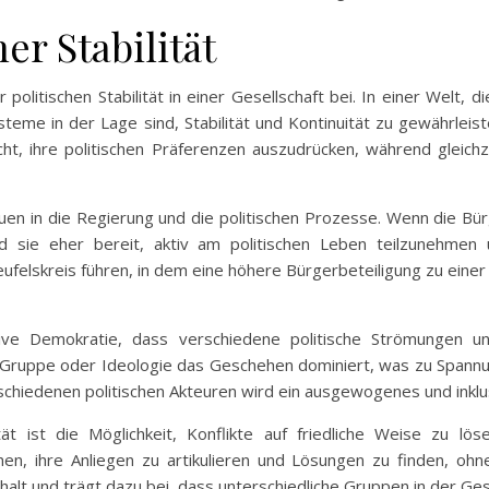
er Stabilität
politischen Stabilität in einer Gesellschaft bei. In einer Welt
Systeme in der Lage sind, Stabilität und Kontinuität zu gewährle
t, ihre politischen Präferenzen auszudrücken, während gleichzei
rauen in die Regierung und die politischen Prozesse. Wenn die Bü
d sie eher bereit, aktiv am politischen Leben teilzunehmen
ufelskreis führen, in dem eine höhere Bürgerbeteiligung zu einer
tive Demokratie, dass verschiedene politische Strömungen 
ge Gruppe oder Ideologie das Geschehen dominiert, was zu Spann
hiedenen politischen Akteuren wird ein ausgewogenes und inklusi
tät ist die Möglichkeit, Konflikte auf friedliche Weise zu l
n, ihre Anliegen zu artikulieren und Lösungen zu finden, oh
lt und trägt dazu bei, dass unterschiedliche Gruppen in der Ges