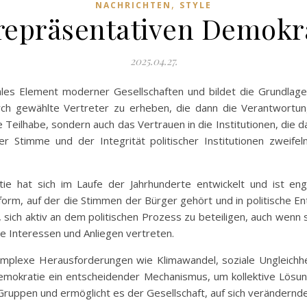
,
NACHRICHTEN
STYLE
 repräsentativen Demokr
2025.04.27.
ales Element moderner Gesellschaften und bildet die Grundlage f
rch gewählte Vertreter zu erheben, die dann die Verantwortun
 Teilhabe, sondern auch das Vertrauen in die Institutionen, die da
 Stimme und der Integrität politischer Institutionen zweifeln
e hat sich im Laufe der Jahrhunderte entwickelt und ist eng 
ttform, auf der die Stimmen der Bürger gehört und in politische
ch aktiv an dem politischen Prozess zu beteiligen, auch wenn si
re Interessen und Anliegen vertreten.
 komplexe Herausforderungen wie Klimawandel, soziale Ungleich
emokratie ein entscheidender Mechanismus, um kollektive Lösung
uppen und ermöglicht es der Gesellschaft, auf sich verändernde 