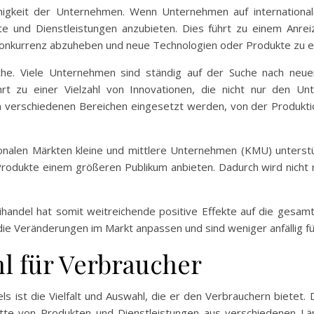
higkeit der Unternehmen. Wenn Unternehmen auf international
e und Dienstleistungen anzubieten. Dies führt zu einem Anrei
Konkurrenz abzuheben und neue Technologien oder Produkte zu e
ranche. Viele Unternehmen sind ständig auf der Suche nach ne
t zu einer Vielzahl von Innovationen, die nicht nur den U
erschiedenen Bereichen eingesetzt werden, von der Produktion
ionalen Märkten kleine und mittlere Unternehmen (KMU) unter
Produkte einem größeren Publikum anbieten. Dadurch wird nicht n
handel hat somit weitreichende positive Effekte auf die gesamt
ie Veränderungen im Markt anpassen und sind weniger anfällig für
hl für Verbraucher
dels ist die Vielfalt und Auswahl, die er den Verbrauchern biete
tte von Produkten und Dienstleistungen aus verschiedenen Län