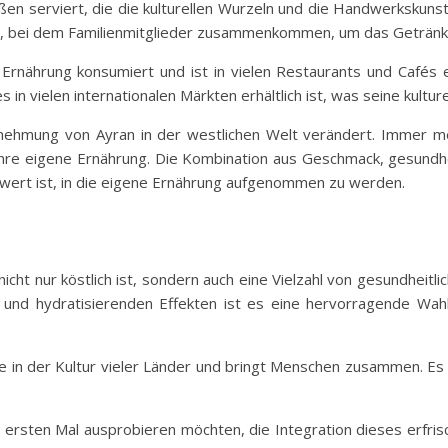
ßen serviert, die die kulturellen Wurzeln und die Handwerkskun
ein, bei dem Familienmitglieder zusammenkommen, um das Getränk 
n Ernährung konsumiert und ist in vielen Restaurants und Cafés 
s in vielen internationalen Märkten erhältlich ist, was seine kultu
hrnehmung von Ayran in der westlichen Welt verändert. Immer
n ihre eigene Ernährung. Die Kombination aus Geschmack, gesundhe
 wert ist, in die eigene Ernährung aufgenommen zu werden.
cht nur köstlich ist, sondern auch eine Vielzahl von gesundheitli
 und hydratisierenden Effekten ist es eine hervorragende Wah
le in der Kultur vieler Länder und bringt Menschen zusammen. Es i
m ersten Mal ausprobieren möchten, die Integration dieses erfris