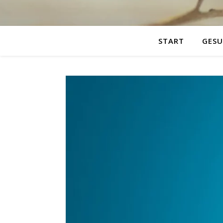
START
GESU