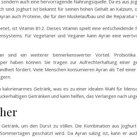
, sondern auch eine hervorragende Nahrungsquelle. Da es aus Joghu
ich sind. Joghurt ist bekannt für seinen hohen Gehalt an Kalzium,
 Ayran auch Proteine, die für den Muskelaufbau und die Reparatur
ietet, ist Vitamin B12. Dieses Vitamin spielt eine entscheidende 
systems. Für Vegetarier und Veganer kann Ayran eine wertvoll
an sind ein weiterer bemerkenswerter Vorteil. Probiotik
per haben können. Sie tragen zur Aufrechterhaltung einer
ndheit fördert. Viele Menschen konsumieren Ayran als Teil ein
igern.
in kalorienarmes Getränk, was es zu einer idealen Wahl für Mensc
zuckerhaltigen Getränken und kann helfen, das Verlangen nach un
cher
s Getränk, um den Durst zu stillen. Die Kombination aus Joghur
Sommertagen geschätzt wird. Da Ayran salzig ist, kann er auch