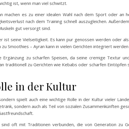
chtig ist, wenn man viel schwitzt.
an machen es zu einer idealen Wahl nach dem Sport oder an he
igkeitsverlust nach dem Training schnell auszugleichen. Außerdem
Muskeln gut versorgt sind.
her ist seine Vielseitigkeit. Es kann pur genossen werden oder 
zu Smoothies – Ayran kann in vielen Gerichten integriert werden 
e Ergänzung zu scharfen Speisen, da seine cremige Textur un
yran traditionell zu Gerichten wie Kebabs oder scharfen Eintöpfen
le in der Kultur
sondern spielt auch eine wichtige Rolle in der Kultur vieler Länd
Getränk, sondern auch als Teil von sozialen Zusammenkünften gesc
 Gastfreundschaft.
sind oft mit Traditionen verbunden, die von Generation zu G