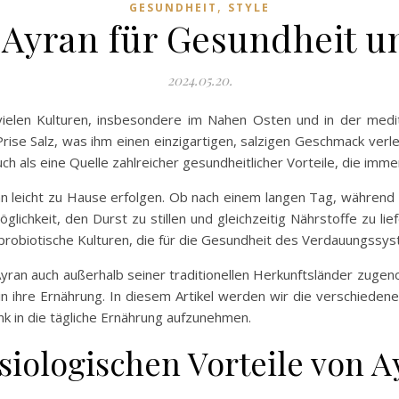
,
GESUNDHEIT
STYLE
n Ayran für Gesundheit 
2024.05.20.
 vielen Kulturen, insbesondere im Nahen Osten und in der med
rise Salz, was ihm einen einzigartigen, salzigen Geschmack verleih
auch als eine Quelle zahlreicher gesundheitlicher Vorteile, die i
ann leicht zu Hause erfolgen. Ob nach einem langen Tag, während
Möglichkeit, den Durst zu stillen und gleichzeitig Nährstoffe zu l
probiotische Kulturen, die für die Gesundheit des Verdauungssys
on Ayran auch außerhalb seiner traditionellen Herkunftsländer z
n ihre Ernährung. In diesem Artikel werden wir die verschieden
nk in die tägliche Ernährung aufzunehmen.
iologischen Vorteile von A