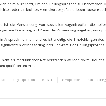
ollen beim Augenarzt, um den Heilungsprozess zu überwachen. I
hkeit oder ein leichtes Fremdkörpergefühl erleben. Diese Bes
e ist die Verwendung von speziellen Augentropfen, die helfe
ie genaue Dosierung und Dauer der Anwendung angeben, um optim
 in Anspruch nehmen, und es ist wichtig, die Empfehlungen des A
signifikanten Verbesserung ihrer Sehkraft. Der Heilungsprozess
el nicht als medizinischer Rat verstanden werden sollte. Bei ge
n qualifizierten Arzt.
aser
augenoperation
epi-lasik
laseroperation
sanftechirurg