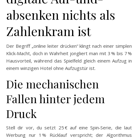
absenken nichts als
Zahlenkram ist
Der Begriff „online leiter drücken“ klingt nach einer simplen
Klick‑Macht, doch in Wahrheit jongliert man mit 3 % bis 7 %
Hausvorteil, während das Spielfeld gleich einem Aufzug in
einem winzigen Hotel ohne Aufzugstür ist.
Die mechanischen
Fallen hinter jedem
Druck
Stell dir vor, du setzt 25 € auf eine Spin‑Serie, die laut
Werbung nur 1 % Rücklauf verspricht; der Algorithmus