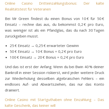
Online Casino Dritteinzahlungsbonus: Der kalte
Realitätstest für Veteranen
Bei Mr Green findest du einen Bonus von 10 € für 50 €
Einsatz – rechne das aus, du bekommst 0,2 € pro Euro,
was weniger ist als ein Pfandglas, das du nach 30 Tagen
zurückgeben musst.
25 € Einsatz → 0,25 € erwarteter Gewinn
50 € Einsatz → 10 € Bonus = 0,2 € pro Euro
100 € Einsatz → 20 € Bonus = 0,2 € pro Euro
Und das ist erst der Anfang. Wenn du bei Bwin 40 % deiner
Bankroll in einer Session riskierst, wird jeder weitere Druck
zur Wiederholung desselben algebraischen Fehlers – ein
endloses Auf- und Abwärtsziehen, das nur das Konto
drainiert.
Online Casino mit Startguthaben ohne Einzahlung – Das
kalte Geschenk, das keiner will