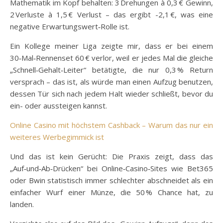
Mathematik im Kopf behalten: 3 Drehungen à 0,3 € Gewinn,
2 Verluste à 1,5 € Verlust – das ergibt -2,1 €, was eine
negative Erwartungswert‑Rolle ist.
Ein Kollege meiner Liga zeigte mir, dass er bei einem
30‑Mal‑Rennenset 60 € verlor, weil er jedes Mal die gleiche
„Schnell‑Gehalt‑Leiter“ betätigte, die nur 0,3 % Return
versprach – das ist, als würde man einen Aufzug benutzen,
dessen Tür sich nach jedem Halt wieder schließt, bevor du
ein- oder aussteigen kannst.
Online Casino mit höchstem Cashback – Warum das nur ein
weiteres Werbegimmick ist
Und das ist kein Gerücht: Die Praxis zeigt, dass das
„Auf‑und‑Ab‑Drücken“ bei Online‑Casino‑Sites wie Bet365
oder Bwin statistisch immer schlechter abschneidet als ein
einfacher Wurf einer Münze, die 50 % Chance hat, zu
landen.