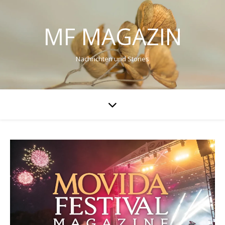
MF MAGAZIN
Nachrichten und Stories