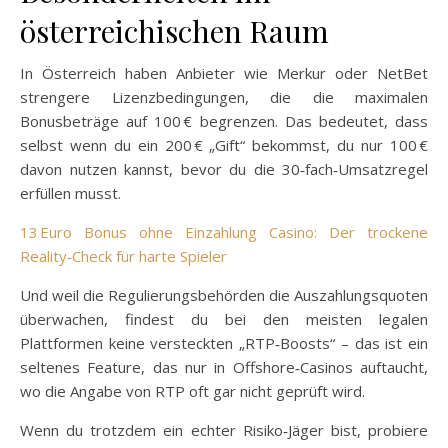
österreichischen Raum
In Österreich haben Anbieter wie Merkur oder NetBet
strengere Lizenzbedingungen, die die maximalen
Bonusbeträge auf 100 € begrenzen. Das bedeutet, dass
selbst wenn du ein 200 € „Gift“ bekommst, du nur 100 €
davon nutzen kannst, bevor du die 30‑fach‑Umsatzregel
erfüllen musst.
13 Euro Bonus ohne Einzahlung Casino: Der trockene
Reality‑Check für harte Spieler
Und weil die Regulierungsbehörden die Auszahlungsquoten
überwachen, findest du bei den meisten legalen
Plattformen keine versteckten „RTP‑Boosts“ – das ist ein
seltenes Feature, das nur in Offshore‑Casinos auftaucht,
wo die Angabe von RTP oft gar nicht geprüft wird.
Wenn du trotzdem ein echter Risiko‑Jäger bist, probiere