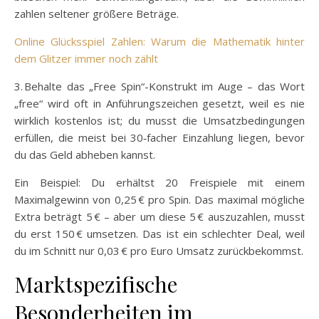
zahlen seltener größere Beträge.
Online Glücksspiel Zahlen: Warum die Mathematik hinter
dem Glitzer immer noch zählt
3. Behalte das „Free Spin“-Konstrukt im Auge – das Wort
„free“ wird oft in Anführungszeichen gesetzt, weil es nie
wirklich kostenlos ist; du musst die Umsatzbedingungen
erfüllen, die meist bei 30‑facher Einzahlung liegen, bevor
du das Geld abheben kannst.
Ein Beispiel: Du erhältst 20 Freispiele mit einem
Maximalgewinn von 0,25 € pro Spin. Das maximal mögliche
Extra beträgt 5 € – aber um diese 5 € auszuzahlen, musst
du erst 150 € umsetzen. Das ist ein schlechter Deal, weil
du im Schnitt nur 0,03 € pro Euro Umsatz zurückbekommst.
Marktspezifische
Besonderheiten im