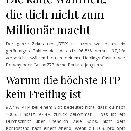
die dich nicht zum
Millionär macht
Der ganze Zirkus um „RTP“ ist nichts weiter als ein
geräumiges Zahlenspiel, das dir 96,5 % versus 97,2 %
verspricht, während du in deinem Lieblings-Casino wie
Betway oder Casino777 deine Bankroll jonglierst.
Warum die höchste RTP
kein Freiflug ist
97,4 % RTP bei einem Slot bedeutet nicht, dass du nach
100 € Einsatz 97,4 € zurück bekommst – das ist ein
Durchschnitt über unendlich viele Spins, nicht dein
Kontostand nach einem Abend. Wenn du 10 € pro Spin