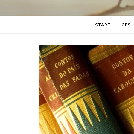
START
GESU