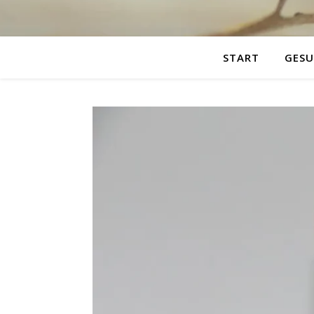
START
GESU