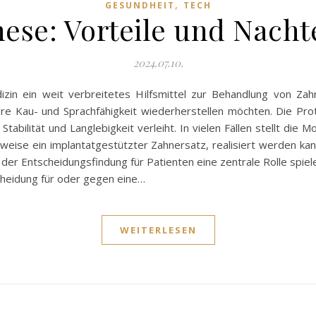
,
GESUNDHEIT
TECH
ese: Vorteile und Nachte
2024.07.10.
zin ein weit verbreitetes Hilfsmittel zur Behandlung von Zahn
 ihre Kau- und Sprachfähigkeit wiederherstellen möchten. Die Pr
tabilität und Langlebigkeit verleiht. In vielen Fällen stellt di
lsweise ein implantatgestützter Zahnersatz, realisiert werden 
i der Entscheidungsfindung für Patienten eine zentrale Rolle spiel
scheidung für oder gegen eine…
WEITERLESEN