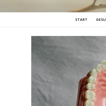
START
GESU