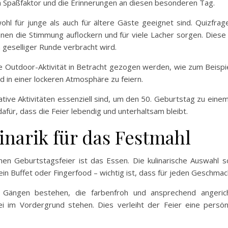
 Spaßfaktor und die Erinnerungen an diesen besonderen Tag.
owohl für junge als auch für ältere Gäste geeignet sind. Quizfr
nen die Stimmung auflockern und für viele Lacher sorgen. Diese A
 geselliger Runde verbracht wird.
 Outdoor-Aktivität in Betracht gezogen werden, wie zum Beispiel
d in einer lockeren Atmosphäre zu feiern.
ive Aktivitäten essenziell sind, um den 50. Geburtstag zu einem 
für, dass die Feier lebendig und unterhaltsam bleibt.
inarik für das Festmahl
en Geburtstagsfeier ist das Essen. Die kulinarische Auswahl so
n Buffet oder Fingerfood – wichtig ist, dass für jeden Geschmack
Gängen bestehen, die farbenfroh und ansprechend angericht
bei im Vordergrund stehen. Dies verleiht der Feier eine pers