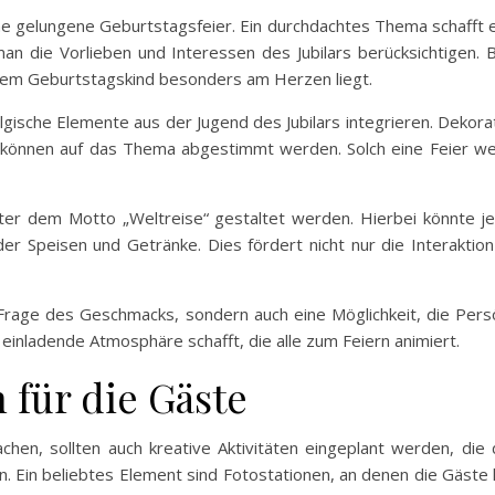
ne gelungene Geburtstagsfeier. Ein durchdachtes Thema schafft e
man die Vorlieben und Interessen des Jubilars berücksichtigen.
dem Geburtstagskind besonders am Herzen liegt.
gische Elemente aus der Jugend des Jubilars integrieren. Dekor
 können auf das Thema abgestimmt werden. Solch eine Feier wec
 unter dem Motto „Weltreise“ gestaltet werden. Hierbei könnte 
der Speisen und Getränke. Dies fördert nicht nur die Interakti
rage des Geschmacks, sondern auch eine Möglichkeit, die Persönl
einladende Atmosphäre schafft, die alle zum Feiern animiert.
n für die Gäste
en, sollten auch kreative Aktivitäten eingeplant werden, die
en. Ein beliebtes Element sind Fotostationen, an denen die Gäste